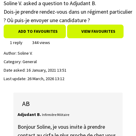
Soline V. asked a question to Adjudant B.
Dois-je prendre rendez-vous dans un régiment particulier
? Où puis-je envoyer une candidature ?
ADD TO FAVOURITES
VIEW FAVOURITES
1 reply
344 views
Author:
Soline V.
Category: General
Date asked:
16 January, 2021 13:51
Last update:
26 March, 2026 13:12
AB
Adjudant B.
Infirmière Militaire
Bonjour Soline, je vous invite à prendre
contact au cirfa le plus proche de chez vous,