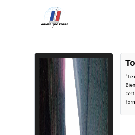
To
"Le 
Bien
cert
form