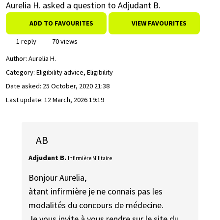
Aurelia H. asked a question to Adjudant B.
ADD TO FAVOURITES
VIEW FAVOURITES
1 reply
70 views
Author:
Aurelia H.
Category: Eligibility advice, Eligibility
Date asked:
25 October, 2020 21:38
Last update:
12 March, 2026 19:19
AB
Adjudant B.
Infirmière Militaire
Bonjour Aurelia,
àtant infirmière je ne connais pas les
modalités du concours de médecine.
Je vous invite à vous rendre sur le site du