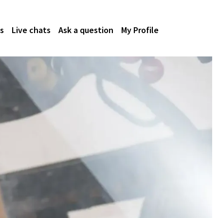
s
Live chats
Ask a question
My Profile