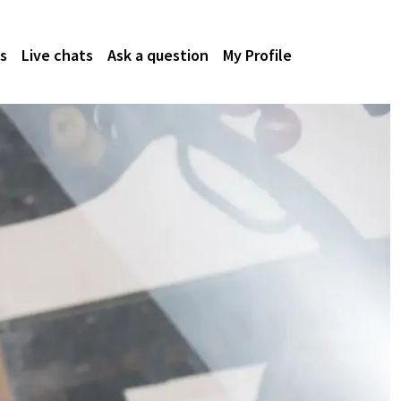
s
Live chats
Ask a question
My Profile