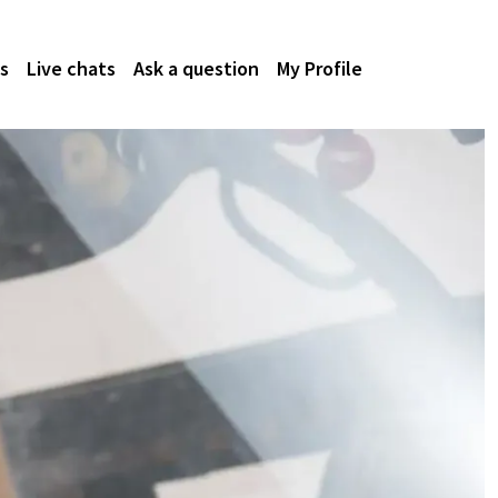
s
Live chats
Ask a question
My Profile