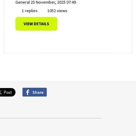
General
25 November, 2025 07:49
1 replies
1052 views
VIEW DETAILS
Share