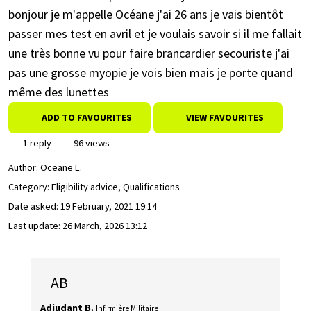
bonjour je m'appelle Océane j'ai 26 ans je vais bientôt
passer mes test en avril et je voulais savoir si il me fallait
une très bonne vu pour faire brancardier secouriste j'ai
pas une grosse myopie je vois bien mais je porte quand
même des lunettes
ADD TO FAVOURITES
VIEW FAVOURITES
1 reply
96 views
Author:
Oceane L.
Category: Eligibility advice, Qualifications
Date asked:
19 February, 2021 19:14
Last update:
26 March, 2026 13:12
AB
Adjudant B.
Infirmière Militaire