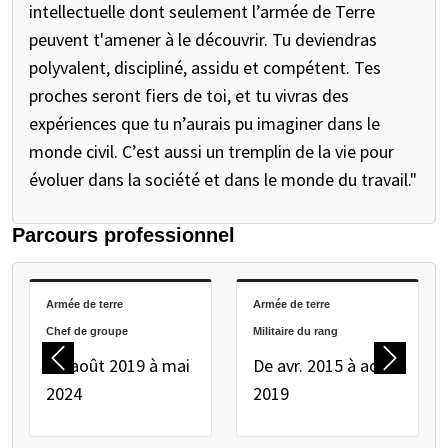
intellectuelle dont seulement l’armée de Terre
peuvent t'amener à le découvrir. Tu deviendras
polyvalent, discipliné, assidu et compétent. Tes
proches seront fiers de toi, et tu vivras des
expériences que tu n’aurais pu imaginer dans le
monde civil. C’est aussi un tremplin de la vie pour
évoluer dans la société et dans le monde du travail."
Parcours professionnel
METTEZ EN PAUSE LE CARROUSEL SUIVANT
Armée de terre
Armée de terre
Chef de groupe
Militaire du rang
De août 2019 à mai
De avr. 2015 à août
Précédent
Suivant
2024
2019