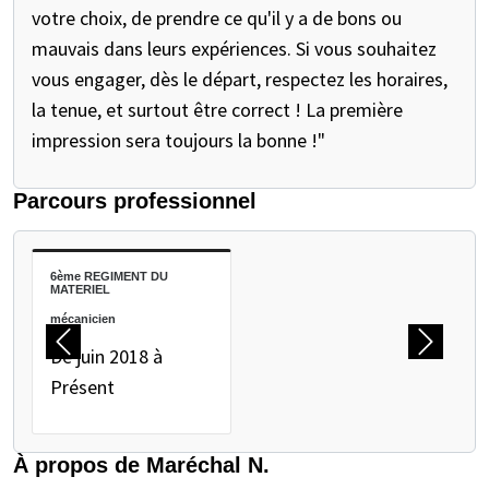
votre choix, de prendre ce qu'il y a de bons ou
mauvais dans leurs expériences. Si vous souhaitez
vous engager, dès le départ, respectez les horaires,
la tenue, et surtout être correct ! La première
impression sera toujours la bonne !"
Parcours professionnel
METTEZ EN PAUSE LE CARROUSEL SUIVANT
6ème REGIMENT DU
MATERIEL
mécanicien
Précédent
Suivant
De juin 2018 à
Présent
À propos de Maréchal N.