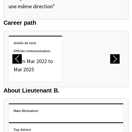
une même direction"
Career path
PAUSE THE PROCEEDING CAROUSEL
Armée de terre
Officier communication
From Mar 2022 to
Previous
Next
Mar 2025
About Lieutenant B.
Main Motivation
Top Advice