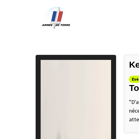
Ke
Eve
To
"D'a
néce
atte