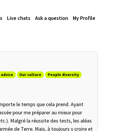
s
Live chats
Ask a question
My Profile
 advice
Our culture
People diversity
importe le temps que cela prend. Ayant
passée pour me préparer au mieux pour
tc.). Malgré la réussite des tests, les aléas
'armée de Terre. Mais, à toujours y croire et