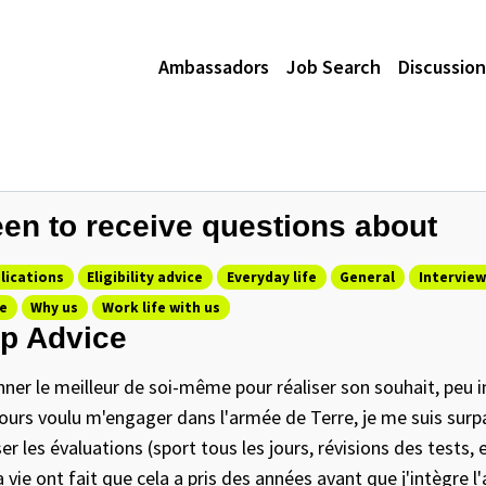
Ambassadors
Job Search
Discussion
en to receive questions about
lications
Eligibility advice
Everyday life
General
Interview
e
Why us
Work life with us
p Advice
ner le meilleur de soi-même pour réaliser son souhait, peu 
ours voulu m'engager dans l'armée de Terre, je me suis sur
er les évaluations (sport tous les jours, révisions des tests, e
a vie ont fait que cela a pris des années avant que j'intègre l