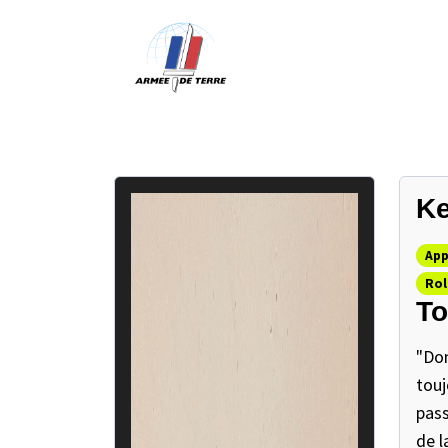
Ke
App
Rol
To
"Don
touj
pass
de l