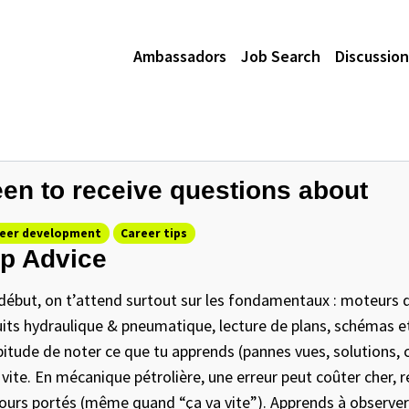
Ambassadors
Job Search
Discussion
en to receive questions about
eer development
Career tips
p Advice
début, on t’attend surtout sur les fondamentaux : moteurs di
uits hydraulique & pneumatique, lecture de plans, schémas e
bitude de noter ce que tu apprends (pannes vues, solutions, co
 vite. En mécanique pétrolière, une erreur peut coûter cher, 
ours portés (même quand “ça va vite”). Apprends à observer 