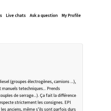
s
Live chats
Ask a question
My Profile
esel (groupes électrogènes, camions ...),
t manuels tetechniques... Prends
uples de serrage...). Ça fait la différence
respecte strictement les consignes. EPI
les anciens, même s’ils sont parfois durs