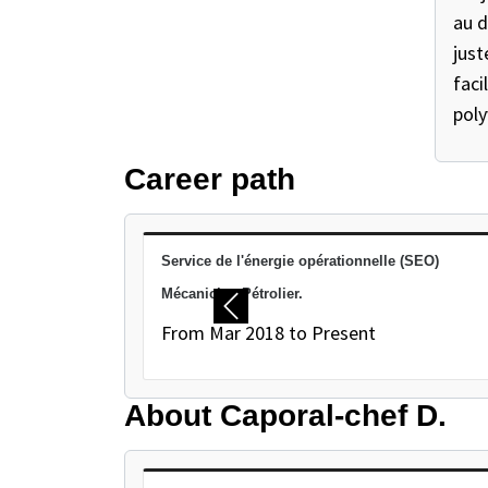
au d
just
faci
poly
Career path
PAUSE THE PROCEEDING CAROUSEL
Service de l'énergie opérationnelle (SEO)
Mécanicien Pétrolier.
Previous
From Mar 2018 to Present
About Caporal-chef D.