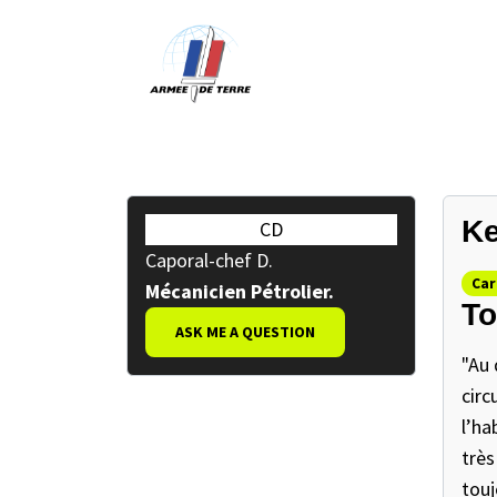
Ke
CD
Caporal-chef D.
Car
Mécanicien Pétrolier.
To
ASK ME A QUESTION
"Au 
circ
l’ha
très
touj