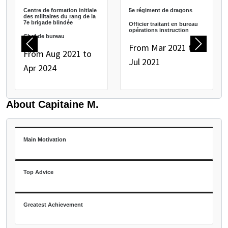
PAUSE THE PROCEEDING CAROUSEL
Centre de formation initiale
5e régiment de dragons
des militaires du rang de la
7e brigade blindée
Officier traitant en bureau
opérations instruction
Chef de bureau
From Mar 2021 to
Previous
Next
From Aug 2021 to
Jul 2021
Apr 2024
About Capitaine M.
Main Motivation
Top Advice
Greatest Achievement