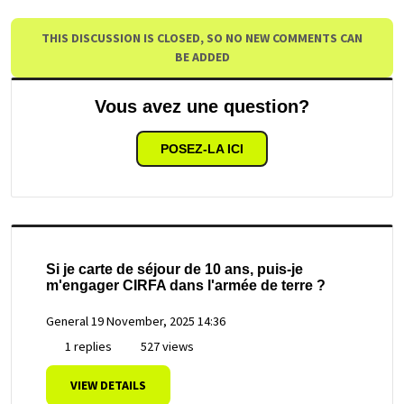
THIS DISCUSSION IS CLOSED, SO NO NEW COMMENTS CAN
BE ADDED
Vous avez une question?
POSEZ-LA ICI
Si je carte de séjour de 10 ans, puis-je
m'engager CIRFA dans l'armée de terre ?
General
19 November, 2025 14:36
1 replies
527 views
VIEW DETAILS