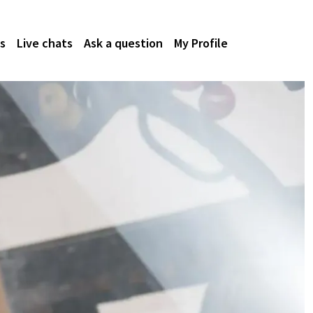
s
Live chats
Ask a question
My Profile