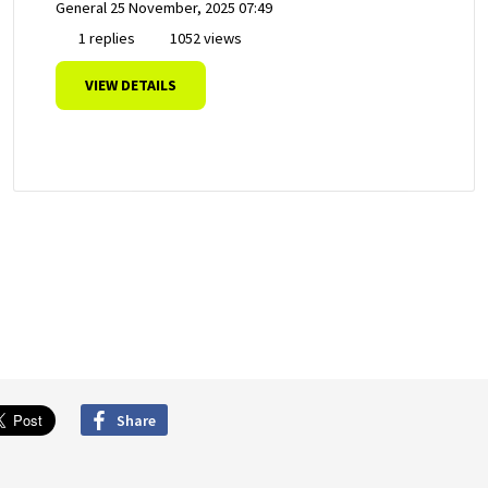
General
25 November, 2025 07:49
1 replies
1052 views
VIEW DETAILS
Share