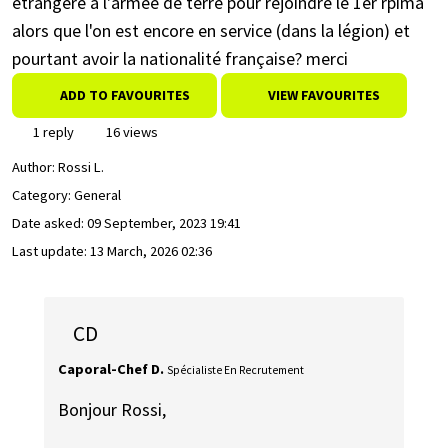
étrangère à l'armée de terre pour rejoindre le 1er rpima
alors que l'on est encore en service (dans la légion) et
pourtant avoir la nationalité française? merci
ADD TO FAVOURITES
VIEW FAVOURITES
1 reply
16 views
Author:
Rossi L.
Category: General
Date asked:
09 September, 2023 19:41
Last update:
13 March, 2026 02:36
CD
Caporal-Chef D.
Spécialiste En Recrutement
Bonjour Rossi,