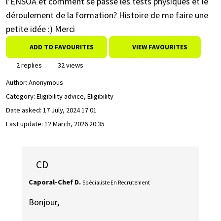
l’ENSOA et comment se passe les tests physiques et le
déroulement de la formation? Histoire de me faire une
petite idée :) Merci
ADD TO FAVOURITES
VIEW FAVOURITES
2 replies
32 views
Author:
Anonymous
Category: Eligibility advice, Eligibility
Date asked:
17 July, 2024 17:01
Last update:
12 March, 2026 20:35
CD
Caporal-Chef D.
Spécialiste En Recrutement
Bonjour,