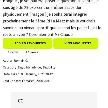
Bonjour , je souhaiterai poser la question suivante , je
suis âgé de 29 exercent un métier assez dur
physiquement ( maçon ) je souhaiterai intégrer
prochainement le 3ème RH a Metz mais je voudrais
savoir si au niveau sportif quelle serai les palier LL et le
reste a avoir ? Cordialement Mr Claude
ADD TO FAVOURITES
VIEW FAVOURITES
1 reply
17 views
Author:
Romain C.
Category: Eligibility advice, Eligibility
Date asked:
08 January, 2025 20:42
Last update:
12 March, 2026 20:41
CC