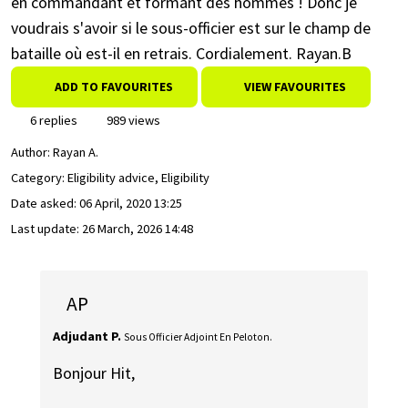
en commandant et formant des hommes ! Donc je
voudrais s'avoir si le sous-officier est sur le champ de
bataille où est-il en retrais. Cordialement. Rayan.B
ADD TO FAVOURITES
VIEW FAVOURITES
6 replies
989 views
Author:
Rayan A.
Category: Eligibility advice, Eligibility
Date asked:
06 April, 2020 13:25
Last update:
26 March, 2026 14:48
AP
Adjudant P.
Sous Officier Adjoint En Peloton.
Bonjour Hit,