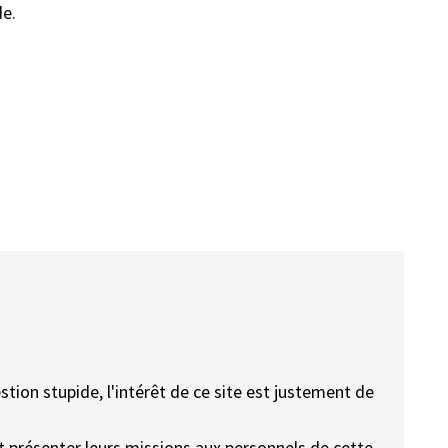
de.
stion stupide, l'intérêt de ce site est justement de
t présenter leurs missions aux personnels de cette