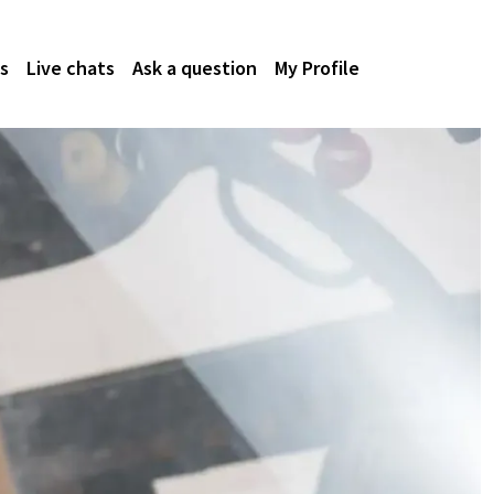
s
Live chats
Ask a question
My Profile