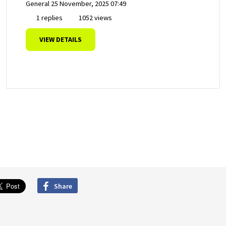
General
25 November, 2025 07:49
1 replies
1052 views
VIEW DETAILS
Share