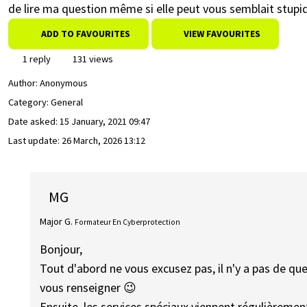
de lire ma question même si elle peut vous semblait stupi
ADD TO FAVOURITES
VIEW FAVOURITES
1 reply
131 views
Author:
Anonymous
Category: General
Date asked:
15 January, 2021 09:47
Last update:
26 March, 2026 13:12
MG
Major G.
Formateur En Cyberprotection
Bonjour,
Tout d'abord ne vous excusez pas, il n'y a pas de que
vous renseigner 😉
Ensuite, les services spéciaux viennent régulièremen