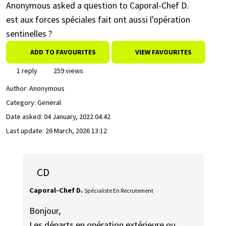
Anonymous asked a question to Caporal-Chef D.
est aux forces spéciales fait ont aussi l'opération
sentinelles ?
ADD TO FAVOURITES
VIEW FAVOURITES
1 reply
259 views
Author:
Anonymous
Category: General
Date asked:
04 January, 2022 04:42
Last update:
26 March, 2026 13:12
CD
Caporal-Chef D.
Spécialiste En Recrutement
Bonjour,
Les départs en opération extérieure ou