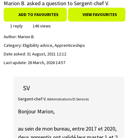
Marion B. asked a question to Sergent-chef V.
ADD TO FAVOURITES
VIEW FAVOURITES
1 reply
146 views
Author:
Marion B.
Category: Eligibility advice, Apprenticeships
Date asked:
31 August, 2021 12:12
Last update:
26 March, 2026 14:57
SV
Sergent-chef V.
Administrations Et Services
Bonjour Marion,
au sein de mon bureau, entre 2017 et 2020,
deux apprentis ont validé leur master 1 et 2.