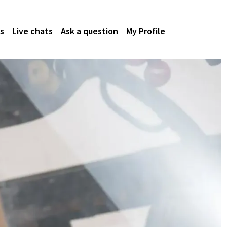
s
Live chats
Ask a question
My Profile