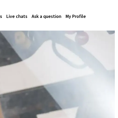
s
Live chats
Ask a question
My Profile