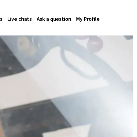
s
Live chats
Ask a question
My Profile