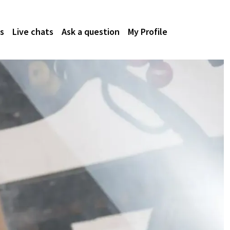
s
Live chats
Ask a question
My Profile