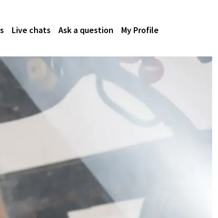
s
Live chats
Ask a question
My Profile