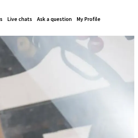
s
Live chats
Ask a question
My Profile