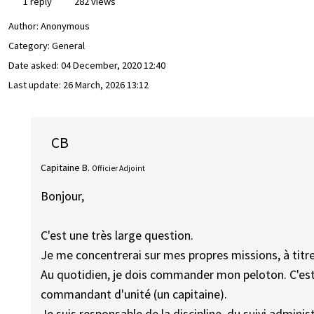
1 reply
282 views
Author:
Anonymous
Category: General
Date asked:
04 December, 2020 12:40
Last update:
26 March, 2026 13:12
CB
Capitaine B.
Officier Adjoint
Bonjour,
C'est une très large question.
Je me concentrerai sur mes propres missions, à titr
Au quotidien, je dois commander mon peloton. C'est
commandant d'unité (un capitaine).
Je suis responsable de la discipline, du suivi admini