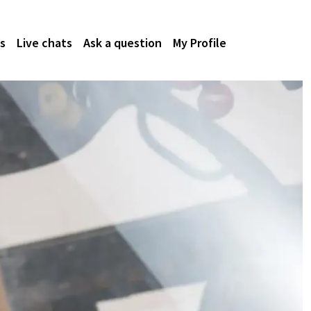
s
Live chats
Ask a question
My Profile