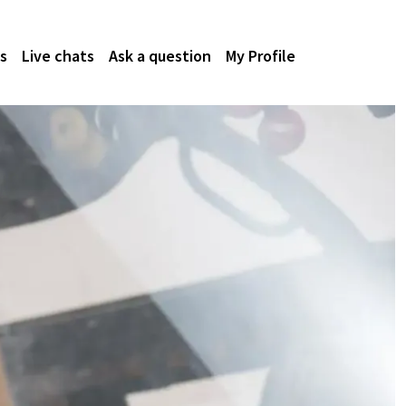
s
Live chats
Ask a question
My Profile