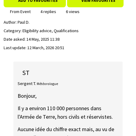
ADD TO FAVOURITES
VIEW FAVOURITES
From Event
4 replies
6 views
Author:
Paul D.
Category: Eligibility advice, Qualifications
Date asked:
14 May, 2025 11:38
Last update:
12 March, 2026 20:51
ST
Sergent T.
Météorologue
Bonjour,
Il y a environ 110 000 personnes dans
l'Armée de Terre, hors civils et réservistes.
Aucune idée du chiffre exact mais, au vu de