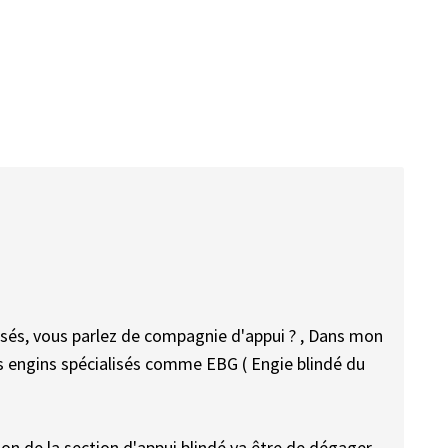
és, vous parlez de compagnie d'appui ? , Dans mon
 des engins spécialisés comme EBG ( Engie blindé du
ion de la section d'appui blindé va être de dégager