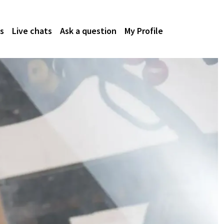
s
Live chats
Ask a question
My Profile