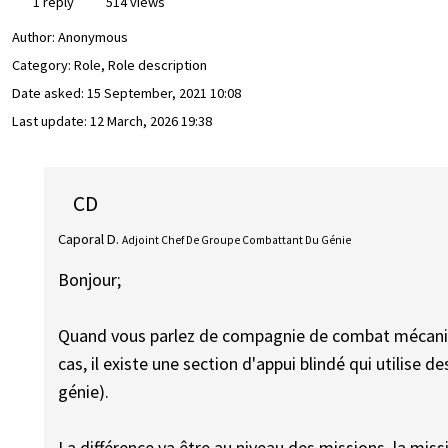
1 reply
514 views
Author:
Anonymous
Category: Role, Role description
Date asked:
15 September, 2021 10:08
Last update:
12 March, 2026 19:38
CD
Caporal D.
Adjoint Chef De Groupe Combattant Du Génie
Bonjour;
Quand vous parlez de compagnie de combat mécanis
cas, il existe une section d'appui blindé qui utilise
génie).
La différence va être au niveau des missions, la miss