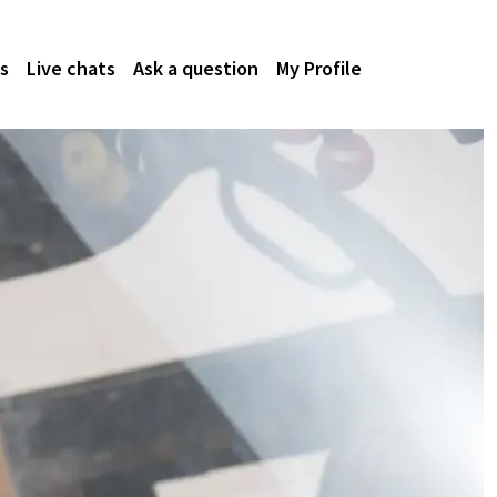
s
Live chats
Ask a question
My Profile