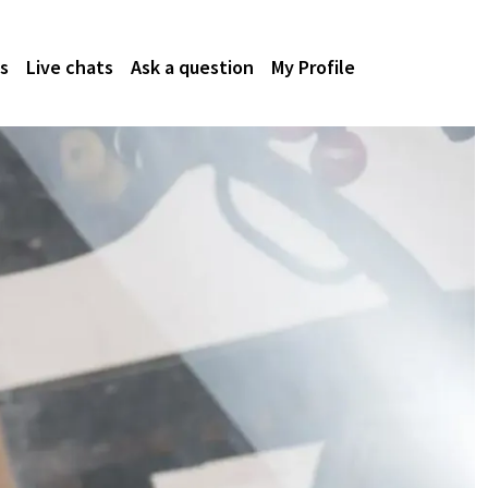
s
Live chats
Ask a question
My Profile