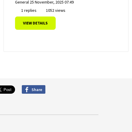
General
25 November, 2025 07:49
1 replies
1052 views
VIEW DETAILS
Share