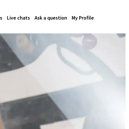
s
Live chats
Ask a question
My Profile