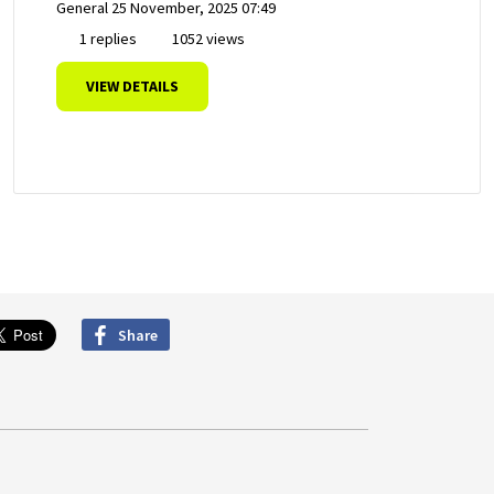
General
25 November, 2025 07:49
1 replies
1052 views
VIEW DETAILS
Share