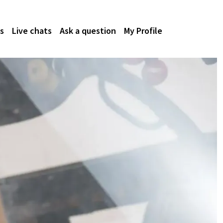
s
Live chats
Ask a question
My Profile