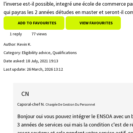
l'inverse est-il possible, integré une école de commerce par
qui payras les 2 années détudes en master et seront-il com
ADD TO FAVOURITES
VIEW FAVOURITES
1 reply
77 views
Author:
Kevin K.
Category: Eligibility advice, Qualifications
Date asked:
18 July, 2021 19:13
Last update:
26 March, 2026 13:12
CN
Caporal-chef N.
Chargée De Gestion Du Personnel
Bonjour oui vous pouvez intégrer le ENSOA avec un 
3 années de services oui mais la condition c’est de
assez soutenu et cela pendant votre service actif, 