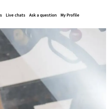
s
Live chats
Ask a question
My Profile