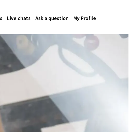
s
Live chats
Ask a question
My Profile