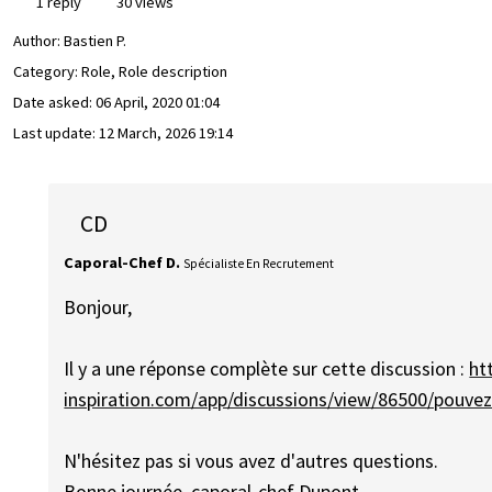
1 reply
30 views
Author:
Bastien P.
Category: Role, Role description
Date asked:
06 April, 2020 01:04
Last update:
12 March, 2026 19:14
CD
Caporal-Chef D.
Spécialiste En Recrutement
Bonjour,
Il y a une réponse complète sur cette discussion :
ht
inspiration.com/app/discussions/view/86500/pouve
N'hésitez pas si vous avez d'autres questions.
Bonne journée, caporal-chef Dupont