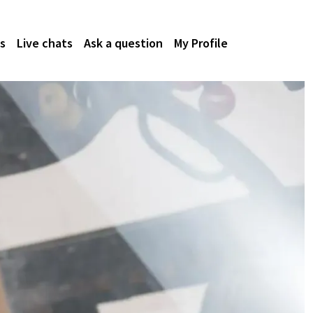
s
Live chats
Ask a question
My Profile