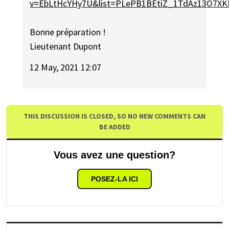
v=EbLtHcYHy7U&list=PLePB1BEtiZ_1TdAz13O7X
Bonne préparation !
Lieutenant Dupont
12 May, 2021 12:07
THIS DISCUSSION IS CLOSED, SO NO NEW COMMENTS CAN
BE ADDED
Vous avez une question?
POSEZ-LA ICI