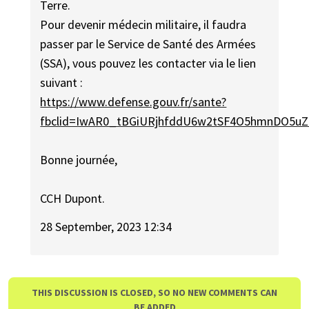
Terre.
Pour devenir médecin militaire, il faudra
passer par le Service de Santé des Armées
(SSA), vous pouvez les contacter via le lien
suivant :
https://www.defense.gouv.fr/sante?
fbclid=IwAR0_tBGiURjhfddU6w2tSF4O5hmnDO5u
Bonne journée,
CCH Dupont.
28 September, 2023 12:34
THIS DISCUSSION IS CLOSED, SO NO NEW COMMENTS CAN
BE ADDED