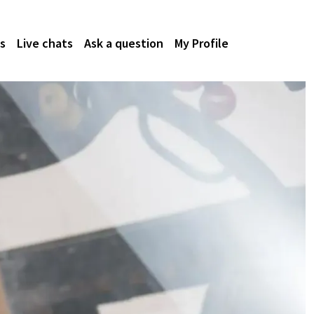
s
Live chats
Ask a question
My Profile