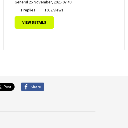
General
25 November, 2025 07:49
1 replies
1052 views
VIEW DETAILS
Share