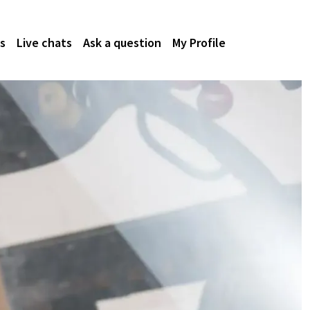
s
Live chats
Ask a question
My Profile