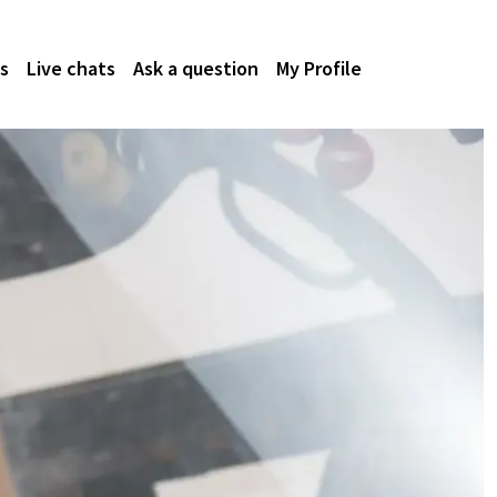
s
Live chats
Ask a question
My Profile