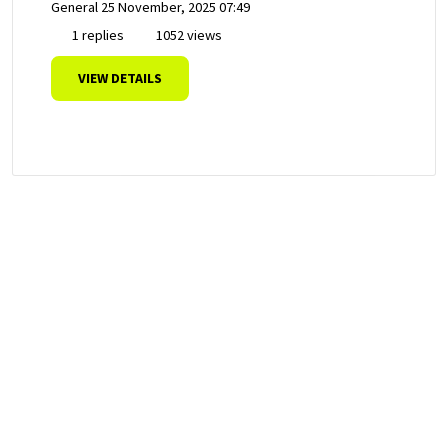
General
25 November, 2025 07:49
1 replies
1052 views
VIEW DETAILS