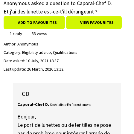
Anonymous asked a question to Caporal-Chef D.
Et j'ai des lunette est-ce-t'ill dérangeant ?
ADD TO FAVOURITES
VIEW FAVOURITES
1 reply
33 views
Author:
Anonymous
Category: Eligibility advice, Qualifications
Date asked:
10 July, 2021 18:37
Last update:
26 March, 2026 13:12
CD
Caporal-Chef D.
Spécialiste En Recrutement
Bonjour,
Le port de lunettes ou de lentilles ne pose
pas de problème pour intégrer l'armée de