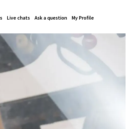
s
Live chats
Ask a question
My Profile