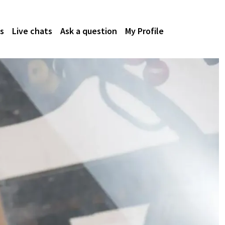
s
Live chats
Ask a question
My Profile