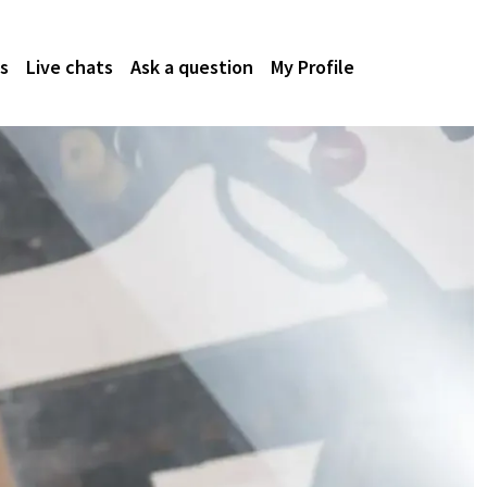
s
Live chats
Ask a question
My Profile