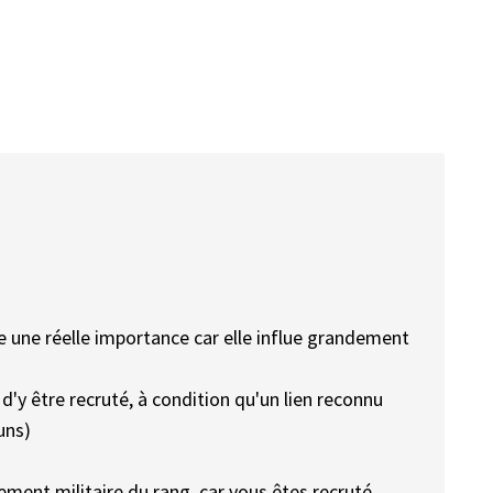
e une réelle importance car elle influe grandement
d'y être recruté, à condition qu'un lien reconnu
uns)
ement militaire du rang, car vous êtes recruté