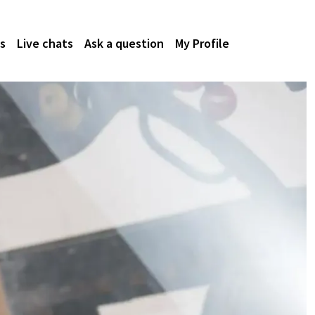
s
Live chats
Ask a question
My Profile